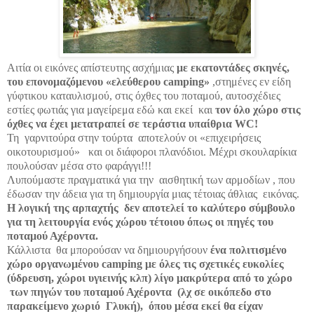
Αιτία οι εικόνες απίστευτης ασχήμιας
με εκατοντάδες σκηνές,
του επονομαζόμενου «ελεύθερου
camping
»
,στημένες εν είδη
γύφτικου καταυλισμού, στις όχθες του ποταμού, αυτοσχέδιες
εστίες φωτιάς για μαγείρεμα εδώ και εκεί και
τον όλο χώρο στις
όχθες να έχει μετατραπεί σε τεράστια υπαίθρια
WC
!
Τη γαρνιτούρα στην τούρτα αποτελούν οι «επιχειρήσεις
οικοτουρισμού» και οι διάφοροι πλανόδιοι. Μέχρι σκουλαρίκια
πουλούσαν μέσα στο φαράγγι!!!
Λυπούμαστε πραγματικά για την αισθητική των αρμοδίων , που
έδωσαν την άδεια για τη δημιουργία μιας τέτοιας άθλιας εικόνας.
Η λογική της αρπαχτής δεν αποτελεί το καλύτερο σύμβουλο
για τη λειτουργία ενός χώρου τέτοιου όπως οι πηγές του
ποταμού Αχέροντα.
Κάλλιστα θα μπορούσαν να δημιουργήσουν
ένα πολιτισμένο
χώρο οργανωμένου
camping
με όλες τις σχετικές ευκολίες
(ύδρευση, χώροι υγιεινής κλπ) λίγο μακρύτερα από το χώρο
των πηγών του ποταμού Αχέροντα (λχ σε οικόπεδο στο
παρακείμενο χωριό Γλυκή), όπου μέσα εκεί θα είχαν