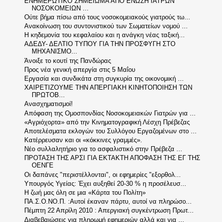
ΕΝΗΜΕΡΩΤΙΚΟ ΣΗΜΕΙΩΜΑ ΑΠΟ ΕΝΩΣΗ ΙΑΤΡΩΝ
ΝΟΣΟΚΟΜΕΙΩΝ ...
Ούτε βήμα πίσω από τους νοσοκομειακούς γιατρούς τω...
Ανακοίνωση του συντονιστικού των Σωματείων νομού ...
Η κηδεμονία του κεφαλαίου και η ανάγκη νέας ταξική...
ΑΔΕΔΥ- ΔΕΛΤΙΟ ΤΥΠΟΥ ΓΙΑ ΤΗΝ ΠΡΟΣΦΥΓΗ ΣΤΟ
ΜΗΧΑΝΙΣΜΟ...
Άνοιξε το κουτί της Πανδώρας
Προς νέα γενική απεργία στις 5 Μαΐου
Εργασία και συνδικάτα στη συγκυρία της οικονομική ...
ΧΑΙΡΕΤΙΖΟΥΜΕ ΤΗΝ ΑΠΕΡΓΙΑΚΗ ΚΙΝΗΤΟΠΟΙΗΣΗ ΤΩΝ
ΠΡΩΤΟΒ...
Ανασχηματισμοί!
Απόφαση της Ομοσπονδίας Νοσοκομειακών Γιατρών για ...
«Αγριόχορτα» από την Κινηματογραφική Λέσχη Πρέβεζας
Αποτελέσματα εκλογών του Συλλόγου Εργαζομένων στο ...
Κατέρρευσαν και οι «κόκκινες γραμμές».
Νέο συλλαλητήριο για το ασφαλιστικό στην Πρέβεζα ...
ΠΡΟΤΑΣΗ ΤΗΣ ΑΡΣΙ ΓΙΑ ΕΚΤΑΚΤΗ ΑΠΟΦΑΣΗ ΤΗΣ ΕΓ ΤΗΣ
ΟΕΝΓΕ
Οι δαπάνες "περιστέλλονται", οι εφημερίες "εξορθολ...
Υπουργός Υγείας: Έχει αυξηθεί 20-30 % η προσέλευσ...
Η ζωή μας όλη σε μια «Κάρτα του Πολίτη»
ΠΑ.Σ.Ο.ΝΟ.Π. :Αυτοί έκαναν πάρτυ, αυτοί να πληρώσο...
Πέμπτη 22 Απρίλη 2010 : Απεργιακή συγκέντρωση Πρωτ...
Διαβεβαιώσεις για πληρωμή εφημεριών αλλά και για ...