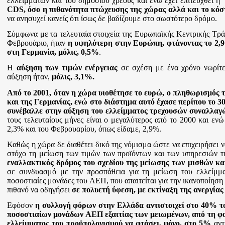
ελλειμμάτων και του δημοσίου χρέους και ενώ έχει επιτευχθεί η
CDS, όσο η πιθανότητα πτώχευσης της χώρας αλλά και το κόστ
να ανησυχεί κανείς ότι ίσως δε βαδίζουμε στο σωστότερο δρόμο.
Σύμφωνα με τα τελευταία στοιχεία της Ευρωπαϊκής Κεντρικής Τρ
Φεβρουάριο, ήταν
η υψηλότερη στην Ευρώπη, φτάνοντας το 2,
στη Γερμανία, μόλις, 0,5%
.
Η
αύξηση των τιμών ενέργειας
σε σχέση με ένα χρόνο νωρίτε
αύξηση ήταν,
μόλις, 3,1%.
Από το 2001, όταν η χώρα υιοθέτησε το ευρώ, ο πληθωρισμός τ
και της Γερμανίας, ενώ στο διάστημα αυτό έχασε περίπου το 3
συνέβαλλε στην αύξηση του ελλείμματος τρεχουσών συναλλαγ
τους τελευταίους μήνες είναι ο μεγαλύτερος από το 2000 και εν
2,3% και του Φεβρουαρίου, όπως είδαμε, 2,9%.
Καθώς η χώρα δε διαθέτει δικό της νόμισμα ώστε να επιχειρήσει ν
στόχο τη μείωση των τιμών των προϊόντων και των υπηρεσιών τ
εναλλακτικός δρόμος του σχεδίου της μείωσης των μισθών κ
σε συνδυασμό με την προσπάθεια για τη μείωση του ελλείμμα
ποσοστιαίες μονάδες του ΑΕΠ, που απαιτείται για την ικανοποίηση
πιθανό να οδηγήσει
σε πολυετή ύφεση, με εκτίναξη της ανεργί
Εφόσον
η συλλογή φόρων στην Ελλάδα αντιστοιχεί στο 40% 
ποσοστιαίων μονάδων ΑΕΠ εξαιτίας των μειωμένων, από τη φ
ελλείμματος του προϋπολογισμού να φτάσει, μόνο, στο 5%
αντ