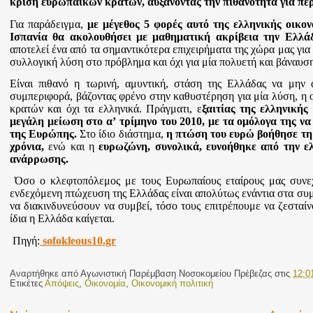
κρίση ευρωπαϊκών κρατών, αυξάνοντας την πιθανότητα για πε
Για παράδειγμα,
με μέγεθος 5 φορές αυτό της ελληνικής οικον
Ισπανία θα ακολουθήσει με μαθηματική ακρίβεια την Ελλά
αποτελεί ένα από τα σημαντικότερα επιχειρήματα της χώρα μας για 
συλλογική λύση στο πρόβλημα και όχι για μία πολυετή και βάναυση
Είναι πιθανό η τωρινή, αμυντική, στάση της Ελλάδας να μην 
συμπεριφορά, βάζοντας φρένο στην καθυστέρηση για μία λύση, η
κρατών και όχι τα ελληνικά. Πράγματι, ε
ξαιτίας της ελληνικής
μεγάλη μείωση στο α
ʼ
τρίμηνο του 2010, με τα ομόλογα της ν
της Ευρώπης.
Στο ίδιο διάστημα,
η πτώση του ευρώ βοήθησε τη 
χρόνια,
ενώ και η
ευρωζώνη, συνολικά, ευνοήθηκε από την ελ
ανάρρωσης.
Όσο ο κλεφτοπόλεμος με τους Ευρωπαίους εταίρους μας συνεχί
ενδεχόμενη πτώχευση της Ελλάδας είναι απολύτως ενάντια στα συμ
να διακινδυνεύσουν να συμβεί, τόσο τους επιτρέπουμε να ζεσταίν
ίδια η Ελλάδα καίγεται.
Πηγή:
sofokleous10.gr
Αναρτήθηκε από
Αγωνιστική Παρέμβαση Νοσοκομείου Πρέβεζας
στις
12:0
Ετικέτες
Απόψεις
,
Οικονομία
,
Οικονομική πολιτική