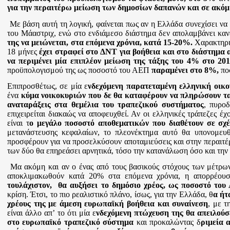
για την περαιτέρω μείωση των δημοσίων δαπανών και σε ακόμη
Με βάση αυτή τη λογική, φαίνεται πως αν η Ελλάδα συνεχίσει να μ
του Μάαστριχ, ενώ στο ενδιάμεσο διάστημα δεν απολαμβάνει καν
της να μειώνεται, στα επόμενα χρόνια, κατά 15-20%.
Χαρακτηρισ
18 μήνες
έχει στραφεί στο ΔΝΤ για βοήθεια και στο διάστημα
να περιμένει μία επιπλέον μείωση της τάξης του 4% στο 201
προϋπολογισμού της ως ποσοστό του ΑΕΠ
παραμένει στο 8%,
ποσ
Επιπροσθέτως, σε μία ε
νδεχόμενη παρατεταμένη ελληνική οικ
ένα
κύμα νοικοκυριών που δε θα καταφέρουν να πληρώσουν τα
αναταράξεις στα θεμέλια του τραπεζικού συστήματος
, πυροδ
επιχειρείται διακαώς να αποφευχθεί. Αν οι ελληνικές τράπεζες 
είναι τ
ο μεγάλο ποσοστό αποθεματικών που διαθέτουν σε σχέ
μετανάστευσης κεφαλαίων, το πλεονέκτημα αυτό θα υπονομευθ
προσφέρουν για να προσελκύσουν αποταμιεύσεις και στην περαιτέ
των δύο θα επηρεάσει αρνητικά, τόσο την κατανάλωση όσο και την
Μα ακόμη και αν ο ένας από τους βασικούς στόχους των μέτρων π
αποκλιμακωθούν κατά 20% στα επόμενα χρόνια, η απορρέου
τουλάχιστον, θα αυξήσει το δημόσιο χρέος, ως ποσοστό το
κρίση. Έτσι, το πιο ρεαλιστικό πλάνο, ίσως, για την Ελλάδα, θ
α ήτ
χρέους της με άμεση ευρωπαϊκή βοήθεια και συναίνεση
, με τ
είναι άλλο απ
ʼ
το ότι μία ε
νδεχόμενη πτώχευση της θα απειλούσ
στο ευρωπαϊκό τραπεζικό σύστημα
και προκαλώντας δ
ριμεία 