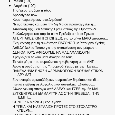
►
Μαΐου
(101)
▼
Απριλίου
(102)
Tι σήμερα τι αύριο τι τώρα;
Apocalypse now
Κύμα παραιτήσεων στο Δημόσιο!
Νέες απεργίες και μετά την 5η Μαϊου προαναγγέλει η...
Aπόφαση της Εκτελεστικής Γραμματείας της Ομοσπονδι...
Συλλαλητήριο και πορεία στην Πρέβεζα από τα Πρωτο...
ΑΠΕΡΓΙΑΚΕΣ ΚΙΝΗΤΟΠΟΙΗΣΕΙΣ για το μήνα ΜΑΙΟ αποφάσι...
Ενημέρωση για τη συνάντηση ΠΑΣΟΝΟΠ με Υπουργό Υγείας
ΑΔΕΔΥ-Δελτίο Τύπου για την ανακοίνωση των μέτρων τ...
ΔΕΝ ΘΑ ΤΟΥΣ ΑΦΗΣΟΥΜΕ ΝΑ ΜΑΣ ΑΦΑΝΙΣΟΥΝ!
Σφαγιάζουν το λαό μας! Ανατρέψτε τους!
Τα νέα μέτρα που συμφώνησε η κυβέρνηση με το ΔΝΤ ...
Αυριο η συνάντηση της Υπουργού Υγείας με την Πανελ...
ΠΑΝΕΛΛΗΝΙΑ ΕΝΩΣΗ ΦΑΡΜΑΚΟΠΟΙΩΝ ΝΟΣΗΛΕΥΤΙΚΩΝ
ΙΔΡΥΜΑΤ...
Συντονισμός πρωτοβάθμιων σωματείων δημόσιου και ιδ...
Γενική επίθεση σε Ασφαλιστικό- συντάξεις .Εξισώνου...
24ωρη γενική απεργία από ΑΔΕΔΥ και ΓΣΕΕ την 5η ΜΑΪ...
ΣΥΓΚΕΝΤΡΩΣΗ ΔΙΑΜΑΡΤΥΡΙΑΣ ΣΤΗΝ ΠΡΕΒΕΖΑ , ΤΗΝ
ΠΕΜΠΤ...
ΟΕΝΓΕ : 6 Μαΐου -Ημέρα Υγείας
Η ΥΓΕΙΑ ΚΑΙ Η ΑΣΦΑΛΙΣΗ ΠΡΩΤΕΣ ΣΤΟ ΣΤΟΧΑΣΤΡΟ
ΚΥΒΕΡΝ...