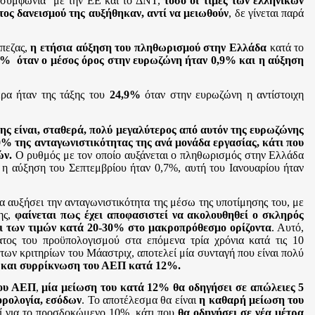
ʽ
συμφωνία
ʼ
με την ΕΕ και το ΔΝΤ,
τόσο οι τιμές των ελληνικών
ος δανεισμού της αυξήθηκαν, αντί να μειωθούν
, δε γίνεται παρά
άπεζας,
η ετήσια αύξηση του πληθωρισμού στην Ελλάδα
κατά το
9% όταν ο μέσος όρος στην ευρωζώνη ήταν 0,9% και η αύξηση
ρα ήταν της τάξης του
24,9%
όταν στην ευρωζώνη η αντίστοιχη
ης είναι, σταθερά, πολύ μεγαλύτερος από αυτόν της ευρωζώνης
0% της ανταγωνιστικότητας της ανά μονάδα εργασίας, κάτι που
ών.
Ο ρυθμός με τον οποίο αυξάνεται ο πληθωρισμός στην Ελλάδα
ώ η αύξηση του Σεπτεμβρίου ήταν 0,7%, αυτή του Ιανουαρίου ήταν
α αυξήσει την ανταγωνιστικότητα της μέσω της υποτίμησης του, με
ης,
φαίνεται πως έχει αποφασιστεί να ακολουθηθεί ο σκληρός
αι των τιμών κατά 20-30% στο μακροπρόθεσμο ορίζοντα
. Αυτό,
τος του προϋπολογισμού στα επόμενα τρία χρόνια κατά τις 10
 των κριτηρίων του Μάαστριχ, αποτελεί μία συνταγή που είναι πολύ
ας και συρρίκνωση του ΑΕΠ κατά 12%.
του ΑΕΠ
,
μία μείωση του κατά 12% θα οδηγήσει σε απώλειες 5
ορολογία, εσόδων
. Το αποτέλεσμα θα είναι
η καθαρή μείωση του
ί για το προσδοκώμενο 10%, κάτι που
θα οδηγήσει σε νέα μέτρα