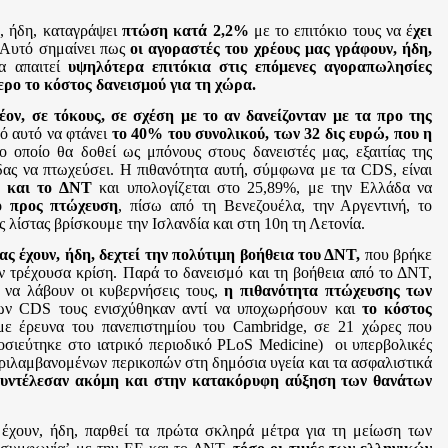
, ήδη, καταγράψει
πτώση κατά 2,2%
με το επιτόκιο τους να έ
χει
 Αυτό σημαίνει πως
οι αγοραστές του χρέους μας γράφουν, ήδη,
να απαιτεί
υψηλότερα επιτόκια στις επόμενες αγοραπωλησίες
ρο το κόστος δανεισμού για τη χώρα.
έον, σε τόκους, σε σχέση με το αν δανείζονταν με τα προ της
ό αυτό να φτάνει
το 40% του συνολικού, των 32 δις ευρώ, που η
ο οποίο θα δοθεί ως μπόνους στους δανειστές μας, εξαιτίας της
άδας να πτωχεύσει. Η πιθανότητα αυτή, σύμφωνα με τα CDS, είναι
Ε και το ΔΝΤ
και υπολογίζεται στο 25,89%, με την Ελλάδα να
ο προς πτώχευση
, πίσω από τη Βενεζουέλα, την Αργεντινή, το
ς λίστας βρίσκουμε την Ισλανδία και στη 10η τη Λετονία.
ας έχουν, ήδη, δεχτεί την πολύτιμη βοήθεια του ΔΝΤ,
που βρήκε
ην τρέχουσα κρίση. Παρά το δανεισμό και τη βοήθεια από το ΔΝΤ,
να λάβουν οι κυβερνήσεις τους,
η πιθανότητα πτώχευσης των
ων CDS τους ενισχύθηκαν αντί να υποχωρήσουν και
το κόστος
ε έρευνα του πανεπιστημίου του Cambridge, σε 21 χώρες που
σιεύτηκε στο ιατρικό περιοδικό PLoS Medicine) οι υπερβολικές
ριλαμβανομένων περικοπών στη δημόσια υγεία και τα ασφαλιστικά
 συντέλεσαν ακόμη και στην κατακόρυφη αύξηση των θανάτων
έχουν, ήδη, παρθεί τα πρώτα σκληρά μέτρα για τη μείωση των