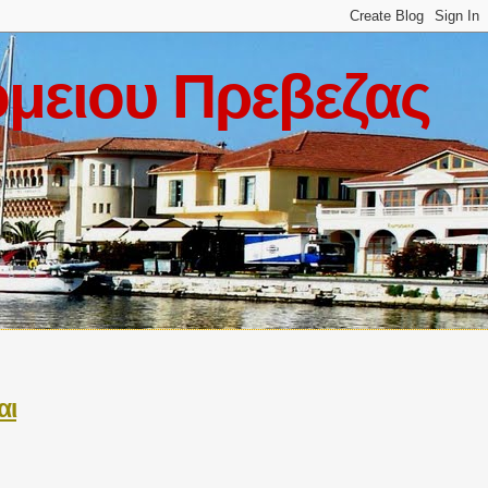
μειου Πρεβεζας
αι