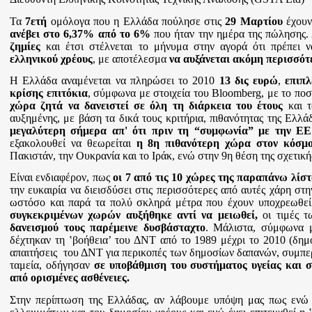
Τα
7ετή
ομόλογα που η Ελλάδα πούλησε στις
29 Μαρτίου
έχουν
ανέβει στο 6,37% από το 6%
που ήταν την ημέρα της πώλησης.
ζημίες
και έτσι στέλνεται το μήνυμα στην αγορά ότι πρέπει 
ελληνικού χρέους
, με αποτέλεσμα
να αυξάνεται ακόμη περισσότε
Η Ελλάδα αναμένεται να πληρώσει το 2010
13 δις ευρώ
,
επιπλ
κρίσης επιτόκια
, σύμφωνα με στοιχεία του Bloomberg, με το ποσ
χώρα ζητά να δανειστεί σε όλη τη διάρκεια του έτους
και τ
αυξημένης, με βάση τα δικά τους κριτήρια, πιθανότητας της Ελλ
μεγαλύτερη σήμερα απ' ότι πριν τη “συμφωνία” με την Ε
εξακολουθεί να θεωρείται
η 8η πιθανότερη χώρα στον κόσμ
Πακιστάν, την Ουκρανία και το Ιράκ, ενώ στην 9η θέση της σχετική
Είναι ενδιαφέρον, πως
οι 7 από τις 10 χώρες της παραπάνω λίστ
την ευκαιρία να διεισδύσει στις περισσότερες από αυτές χάρη στ
ωστόσο και παρά τα πολύ σκληρά μέτρα που έχουν υποχρεωθεί 
συγκεκριμένων χωρών αυξήθηκε αντί να μειωθεί,
οι τιμές τ
δανεισμού τους παρέμεινε δυσβάσταχτο
. Μάλιστα, σύμφωνα μ
δέχτηκαν τη
ʽ
βοήθεια
ʼ
του ΔΝΤ από το 1989 μέχρι το 2010 (δημο
απαιτήσεις του ΔΝΤ για περικοπές των δημοσίων δαπανών, συμπε
ταμεία, οδήγησαν
σε υποβάθμιση του συστήματος υγείας και
από ορισμένες ασθένειες.
Στην περίπτωση της Ελλάδας, αν λάβουμε υπόψη μας πως ενώ 