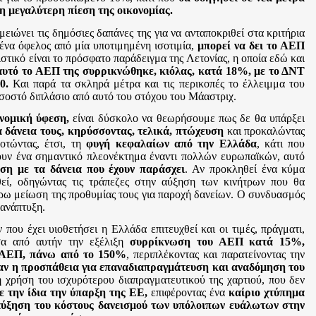
 μεγαλύτερη πίεση της οικονομίας.
ειώνει τις δημόσιες δαπάνες της για να ανταποκριθεί στα κριτήρια
ένα όφελος από μία υποτιμημένη ισοτιμία,
μπορεί να δει το ΑΕΠ
τικό είναι το πρόσφατο παράδειγμα της Λετονίας, η οποία εδώ και
 αυτό το ΑΕΠ της συρρικνώθηκε, κιόλας, κατά 18%, με το ΔΝΤ
0.
Και παρά τα σκληρά μέτρα και τις περικοπές το έλλειμμα του
οστό διπλάσιο από αυτό του στόχου του Μάαστριχ.
ονομική ύφεση,
είναι δύσκολο να θεωρήσουμε πως δε θα υπάρξει
 δάνεια τους, κηρύσσοντας, τελικά, πτώχευση
και προκαλώντας
οτώντας, έτσι, τη
φυγή κεφαλαίων από την Ελλάδα
, κάτι που
έχουν ένα σημαντικό πλεονέκτημα έναντι πολλών ευρωπαϊκών, αυτό
ση με τα δάνεια που έχουν παράσχει
. Αν προκληθεί ένα κύμα
εί, οδηγώντας τις τράπεζες στην αύξηση των κινήτρων που θα
ρω μείωση της προθυμίας τους για παροχή δανείων. Ο συνδυασμός
 ανάπτυξη.
ου έχει υιοθετήσει η Ελλάδα επιτευχθεί και οι τιμές, πράγματι,
σα από αυτήν την εξέλιξη
συρρίκνωση του ΑΕΠ κατά 15%,
υ ΑΕΠ, πάνω από το 150%
, περιπλέκοντας και παρατείνοντας την
αν η προσπάθεια για επαναδιαπραγμάτευση και αναδόμηση του
η χρήση του ισχυρότερου διαπραγματευτικού της χαρτιού, που δεν
ε την ίδια την ύπαρξη της ΕΕ,
επιφέροντας ένα
καίριο χτύπημα
αύξηση του κόστους δανεισμού των υπόλοιπων ευάλωτων στην