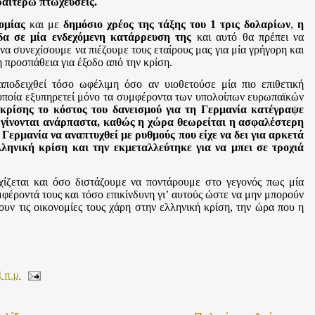
ραιτέρω πτωχεύσεις.
ομίας
και με
δημόσιο χρέος της τάξης του 1 τρις δολαρίων
,
η
δα σε μία ενδεχόμενη κατάρρευση της
και αυτό θα πρέπει να
να συνεχίσουμε να πιέζουμε τους εταίρους μας για μία γρήγορη και
 προσπάθεια για έξοδο από την κρίση.
αποδειχθεί τόσο ωφέλιμη όσο αν υιοθετούσε μία πιο επιθετική
 οποία εξυπηρετεί μόνο τα συμφέροντα των υπολοίπων ευρωπαϊκών
 κρίσης το κόστος του δανεισμού για τη Γερμανία κατέγραψε
α γίνονται ανάρπαστα, καθώς η χώρα θεωρείται η ασφαλέστερη
Γερμανία να αναπτυχθεί με ρυθμούς που είχε να δει για αρκετά
ληνική κρίση και την εκμεταλλεύτηκε για να μπει σε τροχιά
ζεται και όσο διστάζουμε να ποντάρουμε στο γεγονός πως μία
φέροντά τους και τόσο επικίνδυνη γι
ʼ
αυτούς ώστε να μην μπορούν
ουν τις οικονομίες τους χάρη στην ελληνική κρίση, την ώρα που η
1 π.μ.